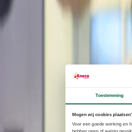
Toestemming
Mogen wij cookies plaatsen
Voor een goede werking en he
hebben geen of weinig gevolg