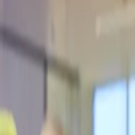
Laadpaal samenstellen
Stel je vraag
NL
Menu