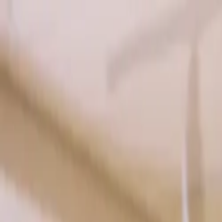
Ga naar de hoofdinhoud
Thuis
Zakelijk
My Eneco eMobility
Over ons
Werken bij