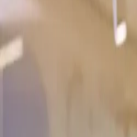
Thuisladen
Laadpas
Klantenservice
Kennis & tips