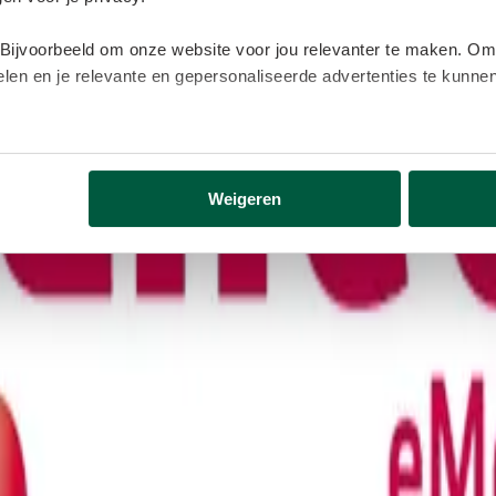
 Bijvoorbeeld om onze website voor jou relevanter te maken. Om
delen en je relevante en gepersonaliseerde advertenties te kunn
lijk gegevens buiten onze website. Door op ‘Accepteren’ te kl
eer informatie vind je in ons
cookiebeleid
.
Weigeren