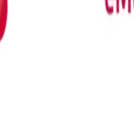
en van je laadpaal. Hieronder vind je een overzicht. Klik op het logo v