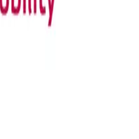
an jouw installatiepartner voor meer informatie over de werkwijze,