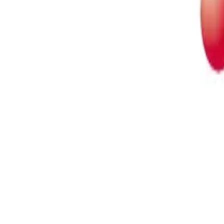
NL
Onze installatiepartners
Eneco eMobility werkt samen met installatiepartners voor het installer
contactgegevens en meest gestelde vragen.
BAM