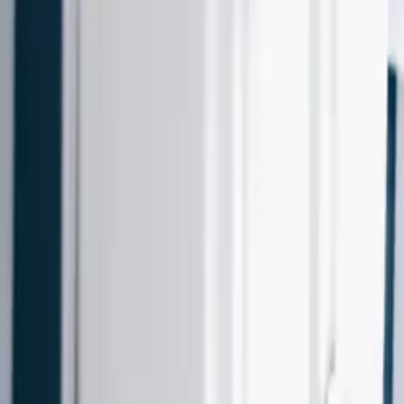
Thuisladen
Laadpas
Klantenservice
Kennis & tips