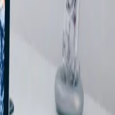
heid, juistheid of actualiteit van de informatie op deze site. Eneco
evens van Eneco eMobility afwijken van de gedrukte versie,