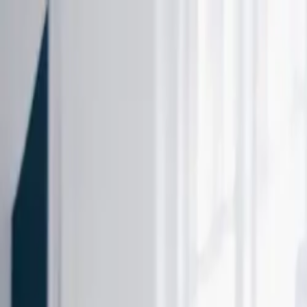
Ga naar de hoofdinhoud
Thuis
Zakelijk
My Eneco eMobility
Over ons
Werken bij