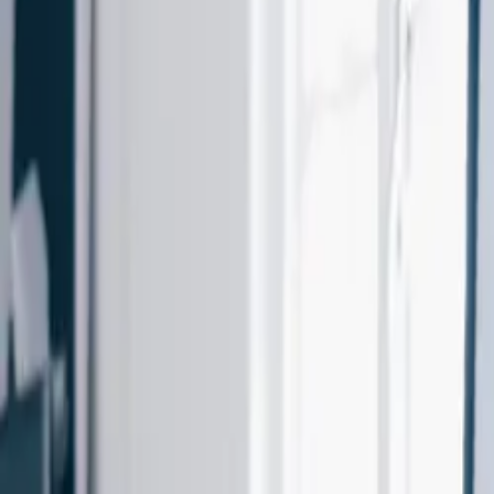
Laadpaal samenstellen
Stel je vraag
NL
Menu