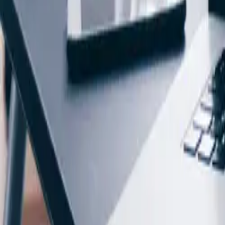
prevaleert de laatstgenoemde.
Copyright
Niets van deze website mag zonder schriftelijke en voorafgaande to
computer en/of het printen van een enkele hardcopy ten behoeve van pe
Algemeen
De door Eneco eMobility op deze website verstrekte informatie dient i