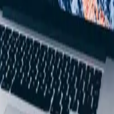
estemming van Eneco (eMobility) worden gereproduceerd of gebruikt, a
rsoonlijk, niet bedrijfsmatig gebruik.
n geen geval beschouwd te worden als een beleggingsadvies, financiële d