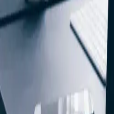
NL
Disclaimer
Aansprakelijkheid
De Eneco-Emobility.com site is met grote zorg samengesteld. Desondan
eMobility is niet aansprakelijk voor de inhoud van deze informatie o
Aan de gegevens, zoals die in deze site worden weergegeven, kunnen 