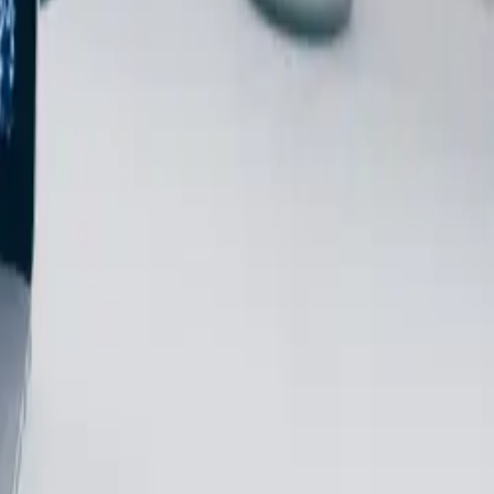
nders dan het downloaden, en het bekijken daarvan op een enkele
ienst, juridisch of financieel advies.