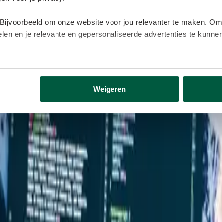
 Bijvoorbeeld om onze website voor jou relevanter te maken. Om
delen en je relevante en gepersonaliseerde advertenties te kunn
lijk gegevens buiten onze website. Door op ‘Accepteren’ te kl
eer informatie vind je in ons
cookiebeleid
.
Weigeren