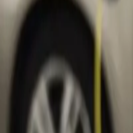
j Eneco eMobility Installations alle door jou verstrekte informatie.
 afspraak maken voor een locatiebezoek. Zijn er geen vragen? Dan
 deze aanvullende informatie kunnen we je offerte volledig maken.
 voor de installatie van je laadpaal.
tverzwaring? Dan kan je je vaste contactpersoon bellen of e-mailen