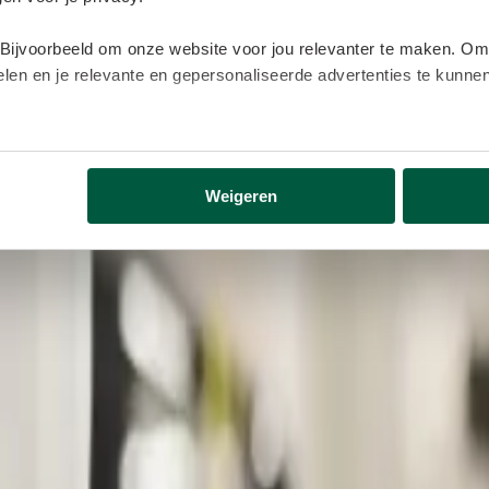
 Bijvoorbeeld om onze website voor jou relevanter te maken. Om
delen en je relevante en gepersonaliseerde advertenties te kunn
lijk gegevens buiten onze website. Door op ‘Accepteren’ te kl
eer informatie vind je in ons
cookiebeleid
.
Weigeren