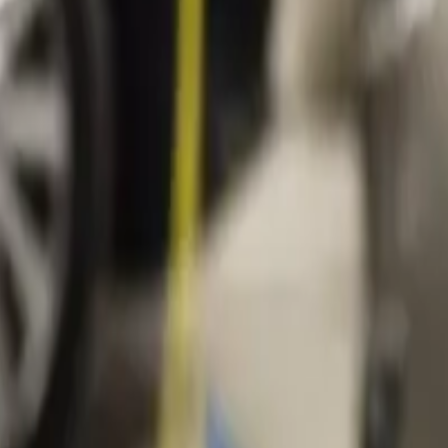
bt aangevraagd, bekijken
The Energy Circle
en je vaste contactpersoon bi
n, kan
The Energy Circle
of je vaste contactpersoon je opbellen of een
is om de situatie te bekijken en eventuele vragen te beantwoorden. Met
Eneco eMobility Installations contact met je op om een afspraak te maken
Bijvoorbeeld omdat je nog wacht op je nieuwe elektrische auto of een ne
rcle?