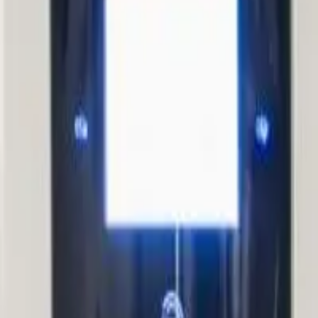
Laadpaal samenstellen
Stel je vraag
BE-NL
Menu