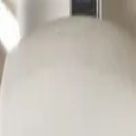
Ga naar de hoofdinhoud
Thuis
Zakelijk
My Eneco eMobility
Over ons
Werken bij