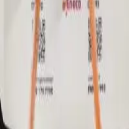
BE-NL
Installatiepartner The Energy C
Eneco eMobility werkt samen met installatiepartners voor het installe
contact kan opnemen met
The Energy Circle
en beantwoorden veelge