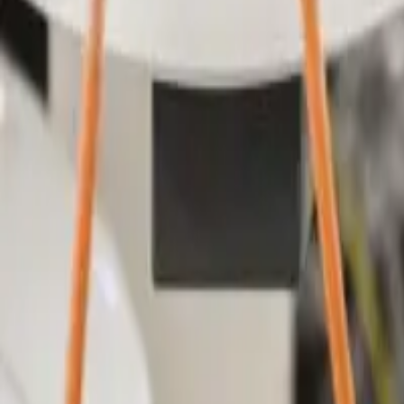
Wanneer kom ik in contact met
The Energy Circle
?
The Energy Circle
installeert jouw laadpaal. Nadat je een offerte he
Denk aan foto's van je meterruimte en zekeringkast. Als er vragen zij
krijg je van ons direct een offerte.
Locatiebezoek
Bij een locatiebezoek komt een
The Energy Circle
-monteur bij je thu
Installatie-afspraak
Als je akkoord gaat met de offerte, neemt je vaste contactpersoon bij 
Wil je de installatie-afspraak liever op een latere datum inplannen? 
voor een nieuwe afspraak.
Hoe neem ik contact op met The Energy Ci