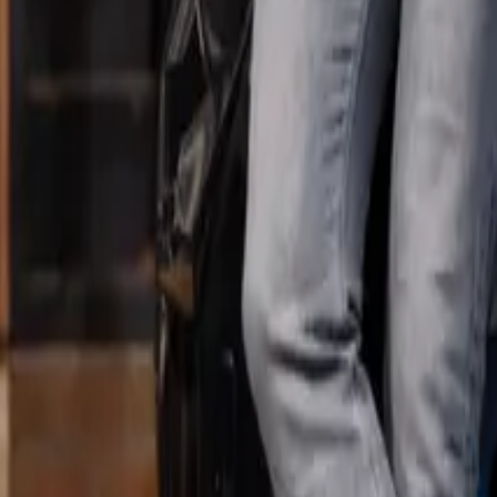
is: dit is zijn ervaring
ven van Timon Lommers. Samen met zijn vrouw Renate en hun zes kinder
met zijn eigen laadpaal zijn leven een stuk makkelijker maakt.