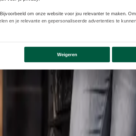
 Bijvoorbeeld om onze website voor jou relevanter te maken. Om
delen en je relevante en gepersonaliseerde advertenties te kunn
lijk gegevens buiten onze website. Door op ‘Accepteren’ te kl
eer informatie vind je in ons
cookiebeleid
.
Weigeren