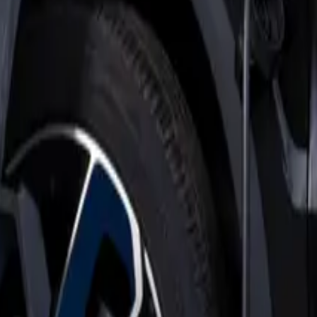
en woont hij in een ruim huis vol zonnepanelen. Timon, klant bij