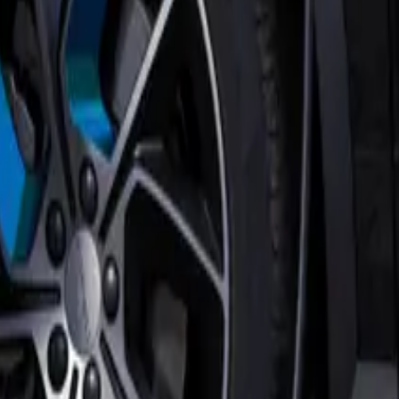
 al die zonnepanelen zou het zonde zijn om die energie niet te
trische auto het zou worden, vanwege de aanschafkosten. Tot de dealer
euze voor het soort laadpaal; eentje die voorbereid is op de
are laadpaal te zoeken. Het laden zelf is een eitje. In het begin
epanelen die op de schuur en het dak liggen, laden we de auto op met