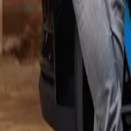
ainer,” lacht Timon. “Een kwestie van een rekensommetje maken. En met
eter milieu. Maar eerlijk is eerlijk, ik heb lang getwijfeld welke elek
eMobility de ontbrekende schakel. Ze hebben geholpen met de slimste k
l van een laadpaal thuis? Het gemak! We hoeven niet meer naar een openb
 groot voordeel is natuurlijk de prijs per kilometer. Dankzij onze zonn
ager zijn, gebruiken we direct onze eigen stroom. Ideaal, toch?”