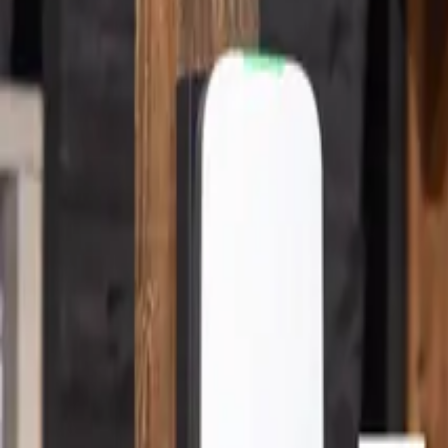
Laadpaal samenstellen
Stel je vraag
NL
Menu