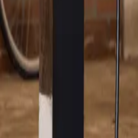
“Voor ons was de keuze voor een elektrische auto eigenlijk een no-br
benutten voor onze auto. Bovendien wilde ik graag bijdragen aan een b
mij belde met een leuk aanbod.”
Energie uit eigen tuin
“Toen we de elektrische Mercedes Van hadden aangeschaft, was Eneco 
toekomst. Het installeren was in een dag gedaan. Het grootste voordee
dacht ik dat opladen een gedoe zou zijn, maar dat viel reuze mee. Een
eigen opgewekte energie. Overdag, als de zon schijnt en de tarieven l