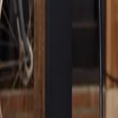
NL
Timon koos voor een laadpaal thu
In het zonnige Zwijndrecht nemen we een kijkje in het energieke le
Eneco eMobility, vertelt over zijn elektrische auto en hoe thuisladen 
Elektrisch rijden een logische keuze