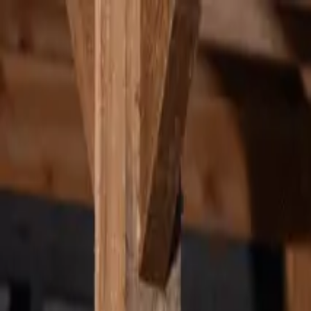
Ga naar de hoofdinhoud
Thuis
Zakelijk
My Eneco eMobility
Over ons
Werken bij