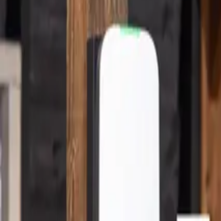
Laadpaal samenstellen
Stel je vraag
NL
Menu