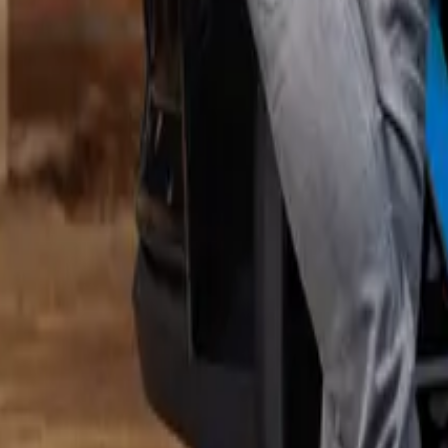
eften en altijd klaar om je op weg te helpen naar je volgende bestemming
wat je moet doen:
an je laadpaal door ons te laten uitvoeren. Wij zorgen via onze installa
an ook. Laat onze
klantenservice
in dat geval weten per welke datum de l
dan even bij je werkgever wie de verhuizing aan ons doorgeeft: de werk
et de installatie op je nieuwe woonadres? Bijvoorbeeld vanwege een v
 bewoner
. Bijvoorbeeld als je verhuist naar een woning zonder oprit. Zo werkt he
rname van de laadpaal, inclusief eventuele kosten van de overname.
nement op je laadpaal op. De nieuwe bewoner kan vervolgens zelf een 
oorgeeft, hoe sneller de nieuwe bewoner kan laden met jouw ‘oude’ laad
res
dat deze goed bij jouw laadbehoeften past. Dan kun je ervoor kiezen om