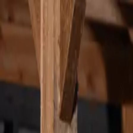
Ga naar de hoofdinhoud
Thuis
Zakelijk
My Eneco eMobility
Over ons
Werken bij