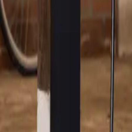
Je laadpaal is net zo persoonlijk als je auto: afgestemd op je laadbeho
nieuwe huis. Maar dit vraagt wel om een goede voorbereiding. Dit is 
Regel de verhuizing
: Je kunt ervoor kiezen om de verhuizing v
op je nieuwe adres. Wil je liever een eigen installateur? Dat k
Werkgeversregeling
: Heb je een laadpaal van de zaak? Check 
Wil je je laadpaal demonteren en verhuizen, maar nog even wachten m
door.
2. Je laadpaal achterlaten voor de nieuwe
Soms is het handiger om de laadpaal op je huidige adres te laten staan
Maak afspraken
: Overleg met de nieuwe bewoner over de ove
Stopzetten abonnement
: Zeg via onze
klantenservice
het abon
lees je in onze blog over een laadpaal overnemen.
Geef de wijziging op tijd door
: Hoe eerder je de wijziging d
gebruiken voor laden onderweg.
Laadpaal overnemen op je nieuwe woonad
Het kan ook zijn dat er bij je nieuwe huis al een laadpaal staat. En 