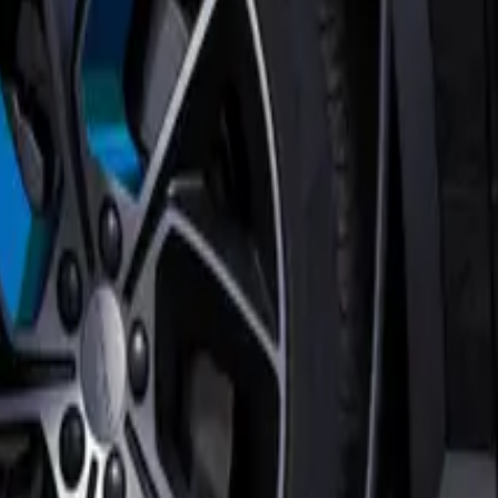
. Als je verhuist, is het logisch om je laadpaal mee te nemen naar je
tiepartner voor een professionele demontage, verhuizing en installatie
aadpaal op je nieuwe adres wordt aangesloten.
gever of jijzelf.
erbouwing? Dit is ook zeker mogelijk. Geef dit dan even aan ons
t als je je laadpaal achter wil laten op je oude woonadres:
nieuw abonnement op zijn laadpaal aanvragen. Hoe hij dit kan doen,
paal. Heb je een Eneco eMobility laadpas? Deze kun je blijven
 deze laadpaal over te nemen in overleg met de oude bewoners.