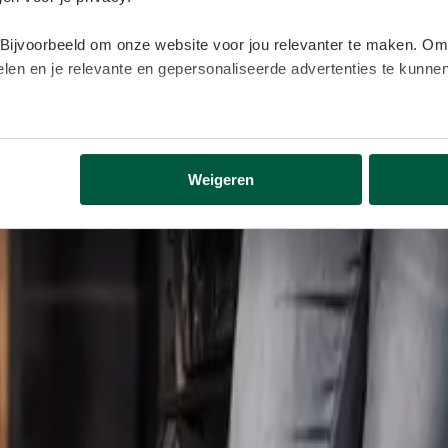
 Bijvoorbeeld om onze website voor jou relevanter te maken. Om
delen en je relevante en gepersonaliseerde advertenties te kunn
lijk gegevens buiten onze website. Door op ‘Accepteren’ te kl
eer informatie vind je in ons
cookiebeleid
.
Weigeren