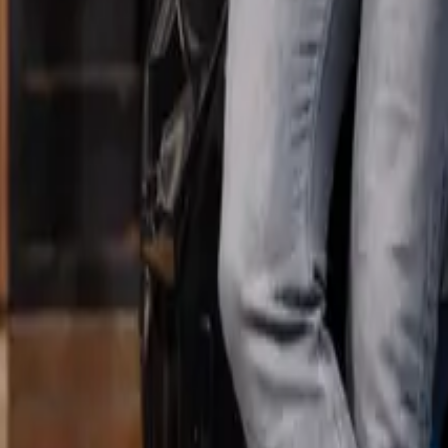
paal niet!
huizen in een notendop. Terwijl je dozen inpakt, is er één ding dat je als
de volgende bewoner? Beide opties zijn mogelijk. We leggen je hieronder