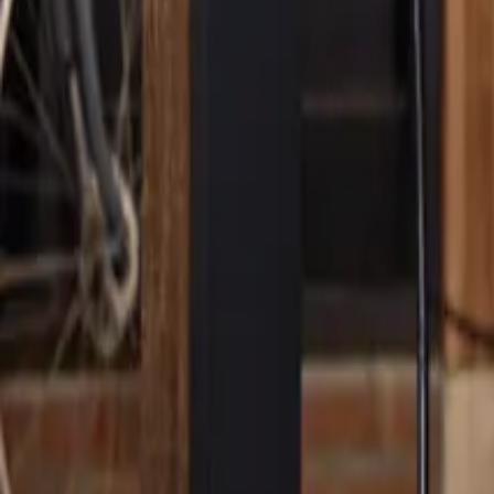
NL
Ga je verhuizen? Vergeet je laad
Een nieuwe plek, een frisse start, maar ook best wat geregel: dat is ver
laadpaal verhuizen naar je nieuwe adres? Of laat je hem achter voor 
1. Je laadpaal meeverhuizen