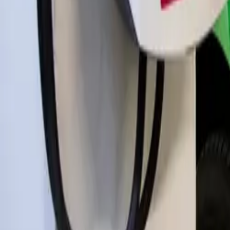
Subsidie voor zakelijk elektrisc
Je wil zakelijk overstappen naar een elektrisch voertuig. En zou daar
In deze blog geven wij een overzicht van de vier overheidssubsidies
Wil je concrete hulp bij de overstap naar een elektrische bedrijfsw
1. Milieu-investeringsaftrek (MIA)
Via de Milieu-investeringsaftrek (MIA) kun je een investeringsaftrek
2. Willekeurige afschrijving milieu-invest
Met de regeling Willekeurige afschrijving milieu-investeringen (Vamil)
MIA\Vamil is voor alle ondernemers die belastingplichtig zijn voor i
Met de MIA/Vamil kan jouw belastingvoordeel netto oplopen tot ruim
Tip:
ook laadpalen kunnen in aanmerking komen voor deze subsidie.