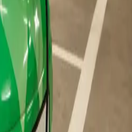
aar welke subsidies zijn er en welke past het beste bij jouw bedrijf?
e kunt gelijk aan de slag met onze zeven praktische tips.
ek mag je bovenop de gebruikelijke investeringsaftrek doen.
 zelf bepaalt. Je accountant kan je hierin verder adviseren. De