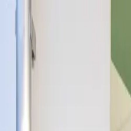
Ga naar de hoofdinhoud
Thuis
Zakelijk
My Eneco eMobility
Klantenservice
Over ons