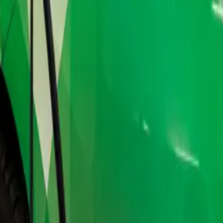
h rijden met je bedrijfswagen?
voor graag gebruikmaken van één van de bestaande subsidieregelingen. M
 én beschikbare gemeentesubsidies waar je aanspraak op kunt maken.
agen? Download dan onze
whitepaper
via de chatbot op deze pagina. En j
 gebruiken die kan oplopen tot 45% van het investeringsbedrag. Die aftr
eringen (Vamil)
 kun je 75% van de investeringskosten afschrijven op een tijdstip dat je
nkomstenbelasting of vennootschapsbelasting.
 14% van het investeringsbedrag.