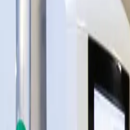
Kennis & cases
Offerte aanvragen
Stel je vraag
NL
Menu