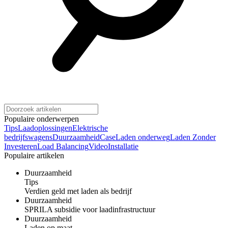
Populaire onderwerpen
Tips
Laadoplossingen
Elektrische
bedrijfswagens
Duurzaamheid
Case
Laden onderweg
Laden Zonder
Investeren
Load Balancing
Video
Installatie
Populaire artikelen
Duurzaamheid
Tips
Verdien geld met laden als bedrijf
Duurzaamheid
SPRILA subsidie voor laadinfrastructuur
Duurzaamheid
Laden op maat