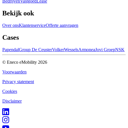
Bedrijven
Vastgoed
Lease
Bekijk ook
Over ons
Klantenservice
Offerte aanvragen
Cases
Papendal
Group De Ceuster
VolkerWessels
Armonea
Jovi Groep
NSK
© Eneco eMobility
2026
Voorwaarden
Privacy statement
Cookies
Disclaimer