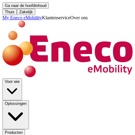
Ga naar de hoofdinhoud
Thuis
Zakelijk
My Eneco eMobility
Klantenservice
Over ons
Voor wie
Oplossingen
Producten