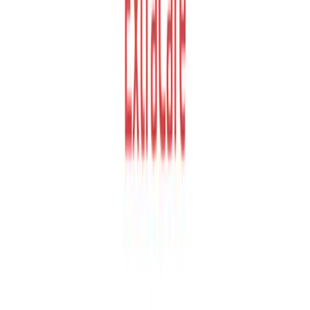
Mogelijkheid om in je persoonlijke MijnLaden omgeving
jouw vergoedingstarief in te stellen
+ €3,75 per maand
incl. btw
Aanvullend
ExtraCare