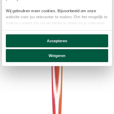
Wij gebruiken meer cookies. Bijvoorbeeld om onze
website voor jou relevanter te maken. Om het mogelijk te
maken content via social media te delen en je relevante
en gepersonaliseerde advertenties te kunnen tonen op
websites van derden.
Accepteren
Deze cookies verzamelen mogelijk gegevens buiten
onze website. Door op ‘Accepteren’ te klikken ga je
Weigeren
akkoord met het plaatsen van deze cookies. Meer
informatie vind je in ons
cookiebeleid
.
Laden met 100% groene stroom