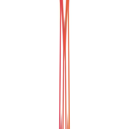
Gratis laadpas
€3 per maand
incl. btw