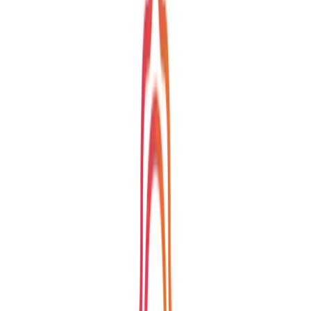
Direct inzicht in verbruik en kosten via MijnLaden