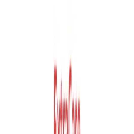
De gemaakte kosten van het opladen verrekenen tussen
berijder, leasemaatschappij en werkgever