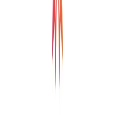
Aanvullend
eConnect Business