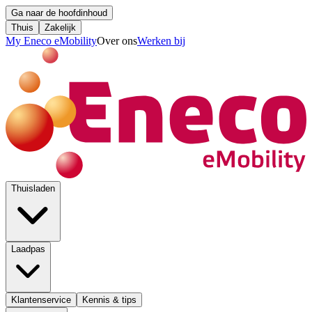
Ga naar de hoofdinhoud
Thuis
Zakelijk
My Eneco eMobility
Over ons
Werken bij
Thuisladen
Laadpas
Klantenservice
Kennis & tips