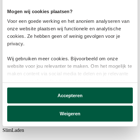
Mogen wij cookies plaatsen?
Voor een goede werking en het anoniem analyseren van
onze website plaatsen wij functionele en analytische
Abonnementen en betalen
cookies. Ze hebben geen of weinig gevolgen voor je
privacy.
Wij gebruiken meer cookies. Bijvoorbeeld om onze
website voor jou relevanter te maken. Om het mogelijk te
maken content via social media te delen en je relevante
en gepersonaliseerde advertenties te kunnen tonen op
websites van derden.
Netaansluiting en zonnepanelen
Accepteren
Deze cookies verzamelen mogelijk gegevens buiten
onze website. Door op ‘Accepteren’ te klikken ga je
Weigeren
akkoord met het plaatsen van deze cookies. Meer
Storingen
informatie vind je in ons
cookiebeleid
.
SlimLaden