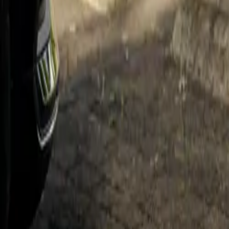
Eneco Charging Station
Rue guvet 27 C
5
Eneco Charging Station
Loenhoutseweg 59
2
Eneco Charging Station
Industrieweg 42
9
Eneco Charging Station
Koldingweg 30
9
Eneco Charging Station
Blanckenhagenweg 4-6
3
Eneco Charging Station
Nijbracht 59
7
Eneco Charging Station
Zuiderbreedte 36
3
Eneco Charging Station
Zuiderbreedte 40-42
3
Eneco Charging Station
Buitenvaart 1113
7
Eneco Charging Station
Amsterdamseweg 151 A
3
Eneco Charging Station
De Corantijn 61
1
Eneco Charging Station
Schellingweg 11
1
Eneco Charging Station
Transportweg 6
7
Eneco Charging Station
Berenkoog 64
1
Eneco Charging Station
Newtonstraat 9
3
Eneco Charging Station
Duitslandlaan 6
9
Eneco Charging Station
Chemin des Moissons 14
4
Eneco Charging Station
Zagerijstraat 28
2
Eneco Charging Station
Rue de Biefnot 2
4
Eneco Charging Station
Bell-Telephonelaan 2
2