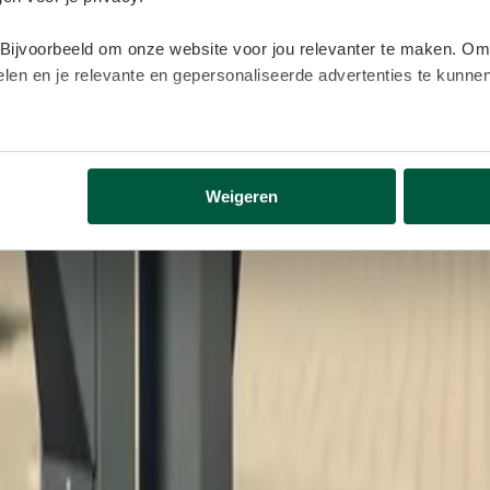
 Bijvoorbeeld om onze website voor jou relevanter te maken. Om
delen en je relevante en gepersonaliseerde advertenties te kunn
lijk gegevens buiten onze website. Door op ‘Accepteren’ te kl
eer informatie vind je in ons
cookiebeleid
.
Weigeren