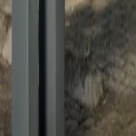
500
Dinant
BEL
50,246,680
4,918,790
320
Hoogstraten
BEL
51,393,590
4,751,960
403AB
Assen
NLD
53,007,830
6,571,240
723HK
Groningen
NLD
53,222,070
6,612,960
712 DE
Zeist
NLD
52,109,150
5,260,600
821CB
Emmen
NLD
52,765,080
6,898,730
845 MC
Harderwijk
NLD
52,326,950
5,617,430
845 MC
Harderwijk
NLD
52,327,490
5,617,980
905SE
Hoogeveen
NLD
52,714,030
6,516,330
812 RR
Amersfoort
NLD
52,164,830
5,353,310
689 AN
Zwaag
NLD
52,672,860
5,069,210
507 DR
Zaandam
NLD
52,428,400
4,790,920
451 PL
Holten
NLD
52,276,610
6,400,660
822 BZ
Alkmaar
NLD
52,655,430
4,795,550
902HP
Veenendaal
NLD
52,036,530
5,575,290
403DK
Assen
NLD
53,026,770
6,579,040
400
Flmalle
BEL
50,622,810
5,430,910
900
Schoten
BEL
51,298,820
4,549,610
100
Seraing
BEL
50,599,270
5,501,170
440
GEEL
BEL
51,127,200
4,955,700