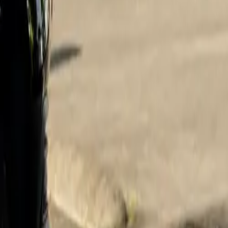
NL
Eneco eMobility laadstations
Eneco heeft een uitgebreid netwerk met 1095 laadstations met eigen la
name
streetAndNumber
Eneco Charging Station
Energieweg 4
5
Eneco Charging Station
Booiebos 5
9