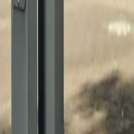
adpalen. Een overzicht van deze locaties vind je in de tabel hieronder:
zip
city
country
lat
lng
145NW
Waalwijk
NLD
51,695,216
5,066,021
031
Drongen
BEL
51,041,450
3,603,340