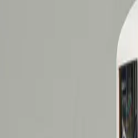
Laadpaal samenstellen
Stel je vraag
NL
Menu