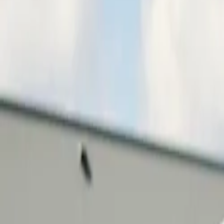
Thuisladen
Laadpas
Klantenservice
Kennis & tips