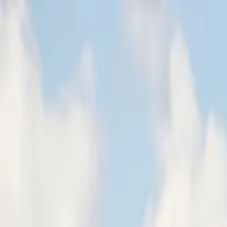
Ga naar de hoofdinhoud
Thuis
Zakelijk
My Eneco eMobility
Over ons
Werken bij