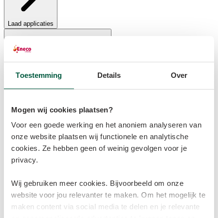
Laad applicaties
Toestemming
Details
Over
Mogen wij cookies plaatsen?
Voor een goede werking en het anoniem analyseren van
Abonnementen, tarieven en betalen
onze website plaatsen wij functionele en analytische
cookies. Ze hebben geen of weinig gevolgen voor je
privacy.
Wij gebruiken meer cookies. Bijvoorbeeld om onze
website voor jou relevanter te maken. Om het mogelijk te
maken content via social media te delen en je relevante