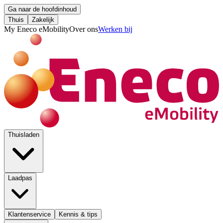
Ga naar de hoofdinhoud
Thuis
Zakelijk
My Eneco eMobility
Over ons
Werken bij
Thuisladen
Laadpas
Klantenservice
Kennis & tips