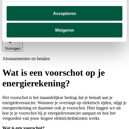
en gepersonaliseerde advertenties te kunnen tonen op
websites van derden.
Accepteren
Deze cookies verzamelen mogelijk gegevens buiten
Elektriciteitsaansluiting en zonnepanelen
onze website. Door op ‘Accepteren’ te klikken ga je
Weigeren
akkoord met het plaatsen van deze cookies. Meer
informatie vind je in ons
cookiebeleid
.
Storingen
Abonnementen en betalen
Wat is een voorschot op je
energierekening?
Het voorschot is het maandelijkse bedrag dat je betaalt aan je
energieleverancier. Wanneer je overstapt op elektrisch rijden, stijgt je
energierekening en daarmee ook je voorschot. Hier leggen we uit
hoe je je voorschot bij je energieleverancier aanpast en hoe het
vergoeden van jouw hogere elektriciteitskosten werkt.
Wat is een voorschot?