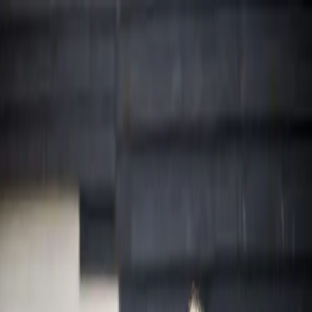
Aller au contenu principal
Domicile
Professionnel
MaRecharge
À propos de nous
Travailler chez
Recharger à domicile
Carte de recharge