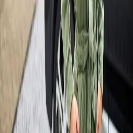
Services
Recharger à domicile
Carte de recharge
Recharger à l’étranger
Plus d'information
Centre de connaissances
Press releases
Travailler chez
À propos de nous
À propos de nous
Informations & conseils
© Eneco eMobility
2026
Conditions de vente
Déclaration de confidentialité
Cookies
Avertissement