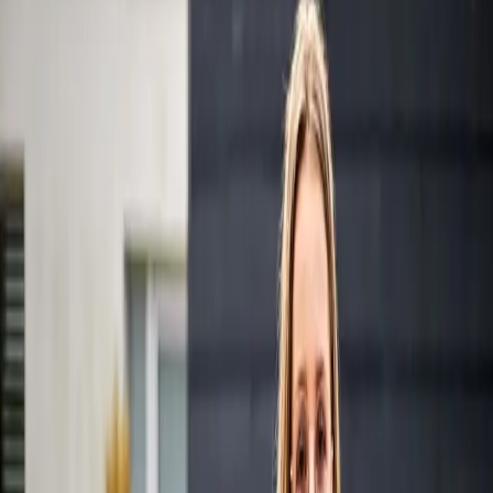
Informations & conseils
Service client
Constituez votre package
BE-FR
Menu